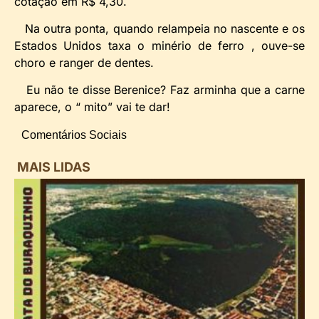
cotação em R$ 4,30.
Na outra ponta, quando relampeia no nascente e os
Estados Unidos taxa o minério de ferro , ouve-se
choro e ranger de dentes.
Eu não te disse Berenice? Faz arminha que a carne
aparece, o “ mito” vai te dar!
Comentários Sociais
MAIS LIDAS
i
d
B
n
d
P