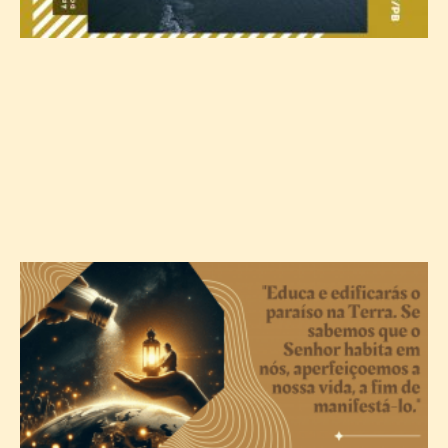
A
c
T