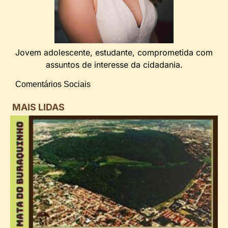
Jovem adolescente, estudante, comprometida com
assuntos de interesse da cidadania.
Comentários Sociais
MAIS LIDAS
i
d
B
n
d
P