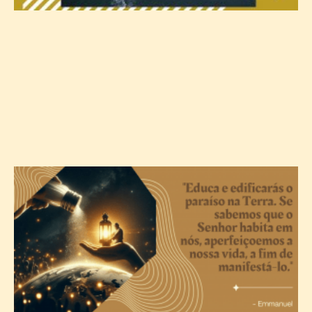
A
c
T