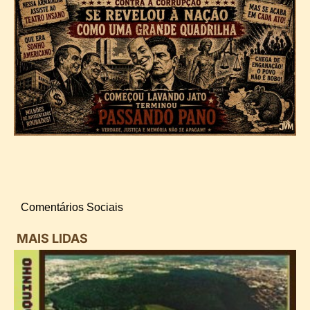
Comentários Sociais
MAIS LIDAS
i
d
B
n