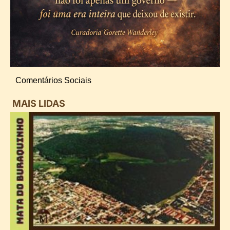
Comentários Sociais
MAIS LIDAS
i
d
B
n
d
P