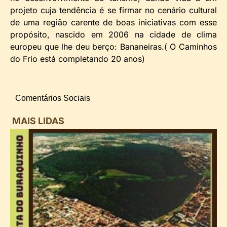
projeto cuja tendência é se firmar no cenário cultural
de uma região carente de boas iniciativas com esse
propósito, nascido em 2006 na cidade de clima
europeu que lhe deu berço: Bananeiras.( O Caminhos
do Frio está completando 20 anos)
Comentários Sociais
MAIS LIDAS
i
d
B
n
d
P