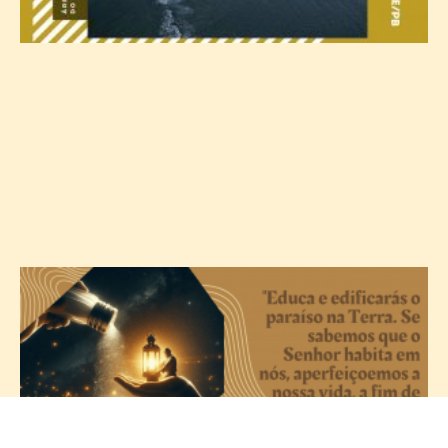
A
c
T