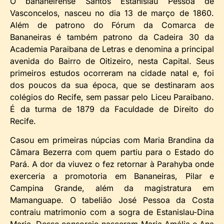
O bananeirense Santos Estanislau Pessoa de
Vasconcelos, nasceu no dia 13 de março de 1860.
Além de patrono do Fórum da Comarca de
Bananeiras é também patrono da Cadeira 30 da
Academia Paraibana de Letras e denomina a principal
avenida do Bairro de Oitizeiro, nesta Capital. Seus
primeiros estudos ocorreram na cidade natal e, foi
dos poucos da sua época, que se destinaram aos
colégios do Recife, sem passar pelo Liceu Paraibano.
É da turma de 1879 da Faculdade de Direito do
Recife.
Casou em primeiras núpcias com Maria Brandina da
Câmara Bezerra com quem partiu para o Estado do
Pará. A dor da viuvez o fez retornar à Parahyba onde
exerceria a promotoria em Bananeiras, Pilar e
Campina Grande, além da magistratura em
Mamanguape. O tabelião José Pessoa da Costa
contraiu matrimonio com a sogra de Estanislau-Dina
Maria. Desse consorcio nasceram Maria Amália e Ana