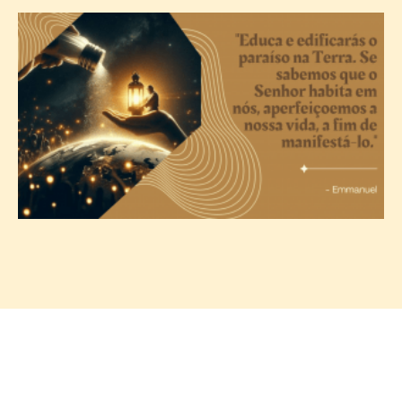
A
c
T