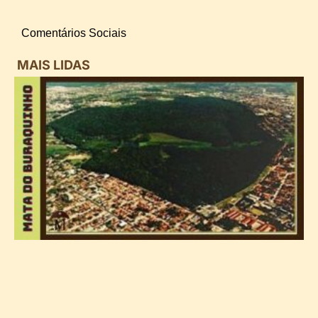
Comentários Sociais
MAIS LIDAS
i
d
B
n
d
P