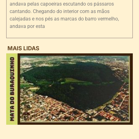
andava pelas capoeiras escutando os pássaros
cantando. Chegando do interior com as mãos
calejadas e nos pés as marcas do barro vermelho,
andava por esta
MAIS LIDAS
i
d
B
n
d
P