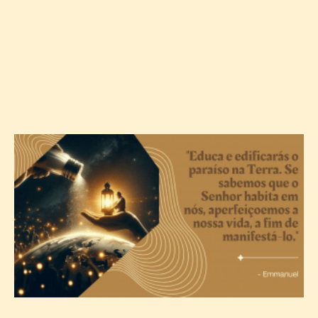
A
c
T