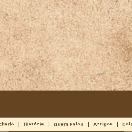
chado
História
Quem Falou
Artigos
Col