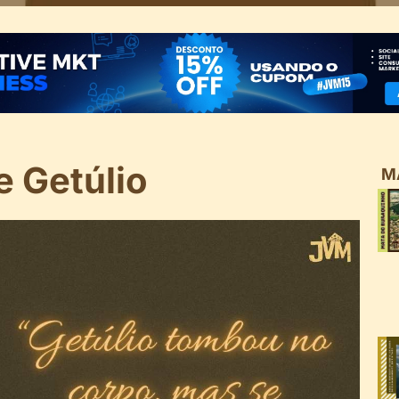
e Getúlio
M