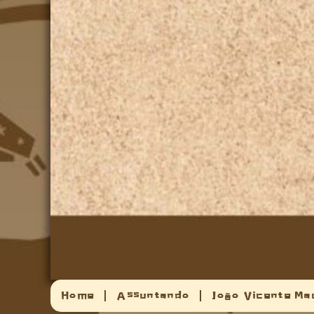
Home
Assuntando
João Vicente Ma