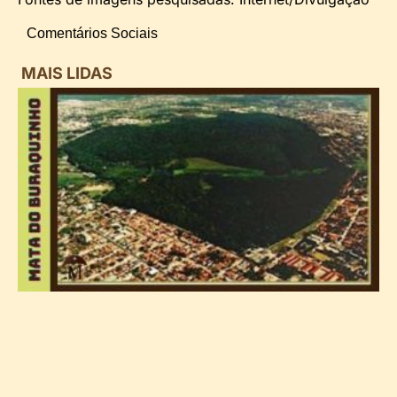
Comentários Sociais
MAIS LIDAS
i
d
B
n
d
P