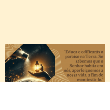
A
c
T