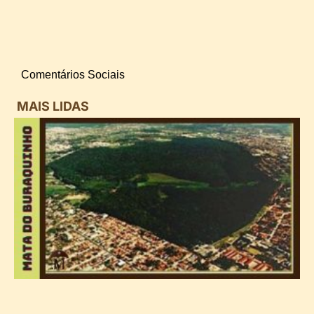
Comentários Sociais
MAIS LIDAS
i
d
B
n
d
P