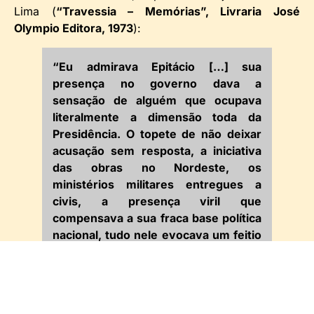
Lima (
“Travessia – Memórias”, Livraria José
Olympio Editora, 1973
):
“Eu admirava Epitácio […] sua
presença no governo dava a
sensação de alguém que ocupava
literalmente a dimensão toda da
Presidência. O topete de não deixar
acusação sem resposta, a iniciativa
das obras no Nordeste, os
ministérios militares entregues a
civis, a presença viril que
compensava a sua fraca base política
nacional, tudo nele evocava um feitio
de líder […] Da sacada do Catete, o
presidente falou, a voz firme, clara,
aveludada. Orador extraordinário,
tinha realmente um ar de galo-de-