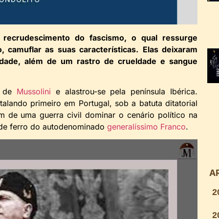
recrudescimento do fascismo, o qual ressurge
, camuflar as suas características.
Elas deixaram
idade, além de um rastro de crueldade e sangue
e de
Mussolini
e alastrou-se pela península Ibérica.
talando primeiro em Portugal, sob a batuta ditatorial
im de uma guerra civil dominar o cenário político na
 de ferro do autodenominado
generalíssimo Franco
.
A
2
2