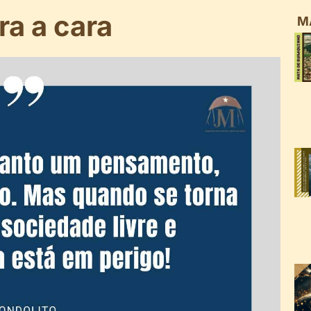
a a cara
M