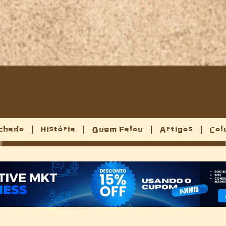
chado
História
Quem Falou
Artigos
Col