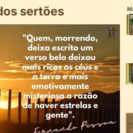
dos sertões
M