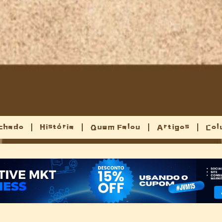
chado
História
Quem Falou
Artigos
Col