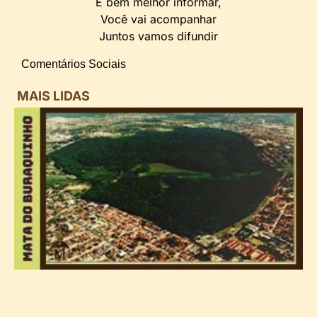
E bem melhor informar,
Você vai acompanhar
Juntos vamos difundir
Comentários Sociais
MAIS LIDAS
i
d
B
n
d
P