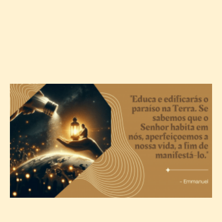
A
c
T