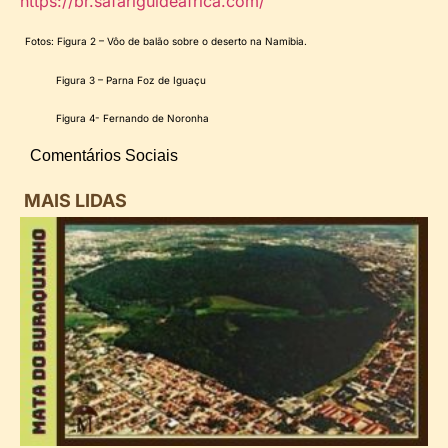
https://br.safariguideafrica.com/
Fotos: Figura 2 – Vôo de balão sobre o deserto na Namibia.
Figura 3 – Parna Foz de Iguaçu
Figura 4- Fernando de Noronha
Comentários Sociais
MAIS LIDAS
i
d
B
n
d
P