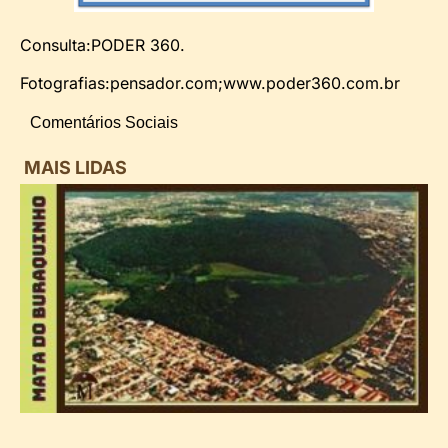
Consulta:PODER 360.
Fotografias:pensador.com;www.poder360.com.br
Comentários Sociais
MAIS LIDAS
i
d
B
n
d
P