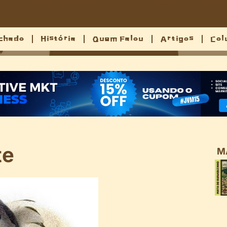
chado
História
Quem Falou
Artigos
Col
te
M