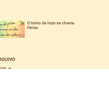
O texto de hoje se chama
Férias
RQUIVO
026 ▼
025 ▼
024 ▼
023 ▼