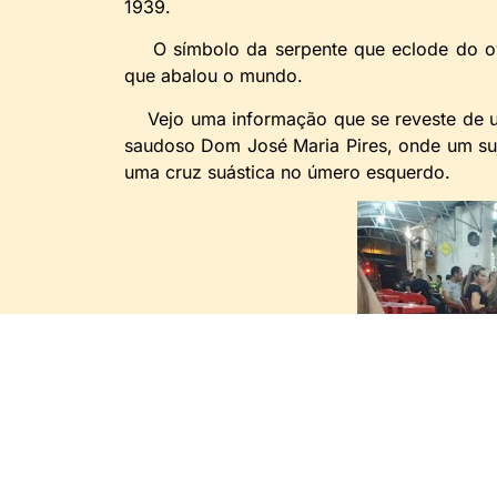
1939.
O símbolo da serpente que eclode do ovo
que abalou o mundo.
Vejo uma informação que se reveste de um
saudoso Dom José Maria Pires, onde um su
uma cruz suástica no úmero esquerdo.
Esse saudosista não surgiu por acaso e 