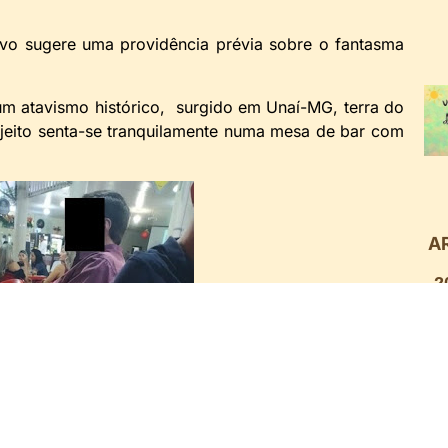
 sugere uma providência prévia sobre o fantasma
 atavismo histórico, surgido em Unaí-MG, terra do
jeito senta-se tranquilamente numa mesa de bar com
A
2
2
2
2
talvez não tenha nem ideia do simbolismo da sua