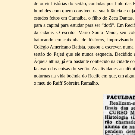
de ouvir histórias do sertão, contadas por Lulu das
humildes com quem conviveu na sua infância e cuja 
estudos feitos em Carnaíba, o filho de Zeca Dantas, 
para a capital para estudar para ser “dotô”. Em Reci
da cidade. O escritor Mario Souto Maior, seu col
batucando em caixinha de fósforos, improvisando 
Colégio Americano Batista, passou a escrever, numa r
sertão do Pajeú que ele nunca esquecia. Decidido 
Àquela altura, já era bastante conhecido na cidade 
falavam das coisas do sertão. As atividades acadê
noturnas na vida boêmia do Recife em que, em algu
o meu tio Raiff Sobreira Ramalho.