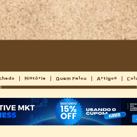
chado
História
Quem Falou
Artigos
Col