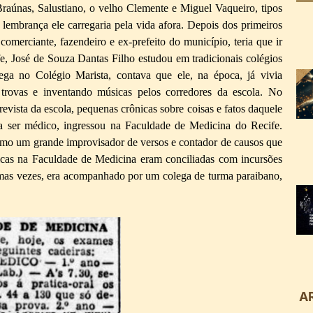
 Braúnas, Salustiano, o velho Clemente e Miguel Vaqueiro, tipos
lembrança ele carregaria pela vida afora. Depois dos primeiros
comerciante, fazendeiro e ex-prefeito do município, teria que ir
fe, José de Souza Dantas Filho estudou em tradicionais colégios
ega no Colégio Marista, contava que ele, na época, já vivia
trovas e inventando músicas pelos corredores da escola. No
evista da escola, pequenas crônicas sobre coisas e fatos daquele
a ser médico, ingressou na Faculdade de Medicina do Recife.
como um grande improvisador de versos e contador de causos que
micas na Faculdade de Medicina eram conciliadas com incursões
mas vezes, era acompanhado por um colega de turma paraibano,
A