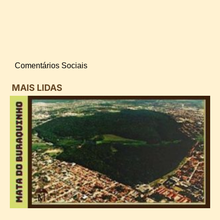
Comentários Sociais
MAIS LIDAS
i
d
B
n
d
P