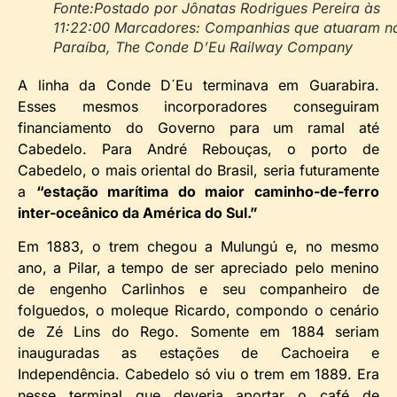
Fonte:Postado por Jônatas Rodrigues Pereira às
11:22:00 Marcadores: Companhias que atuaram n
Paraíba, The Conde D’Eu Railway Company
A linha da Conde D´Eu terminava em Guarabira.
Esses mesmos incorporadores conseguiram
financiamento do Governo para um ramal até
Cabedelo. Para André Rebouças, o porto de
Cabedelo, o mais oriental do Brasil, seria futuramente
a
“estação marítima do maior caminho-de-ferro
inter-oceânico da América do Sul.”
Em 1883, o trem chegou a Mulungú e, no mesmo
ano, a Pilar, a tempo de ser apreciado pelo menino
de engenho Carlinhos e seu companheiro de
folguedos, o moleque Ricardo, compondo o cenário
de Zé Lins do Rego. Somente em 1884 seriam
inauguradas as estações de Cachoeira e
Independência. Cabedelo só viu o trem em 1889. Era
nesse terminal que deveria aportar o café de