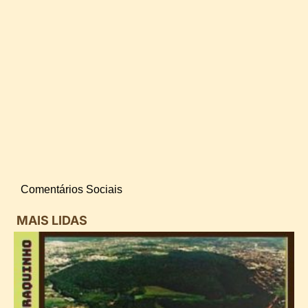
Comentários Sociais
MAIS LIDAS
i
d
B
n
d