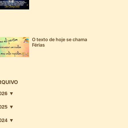
O texto de hoje se chama
Férias
RQUIVO
026 ▼
025 ▼
024 ▼