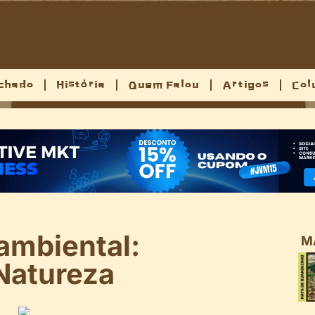
chado
História
Quem Falou
Artigos
Col
ambiental:
M
Natureza