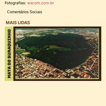
Fotografias:
wscom.com.br
Comentários Sociais
MAIS LIDAS
i
d
B
n
d
P