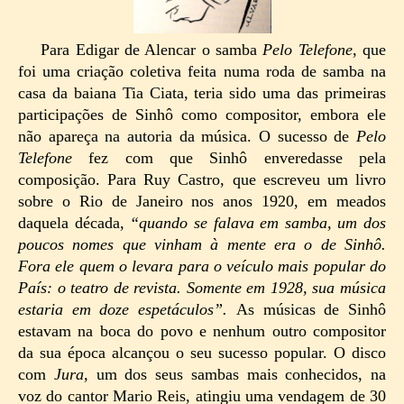
Para Edigar de Alencar o samba
Pelo Telefone
, que
foi uma criação coletiva feita numa roda de samba na
casa da baiana Tia Ciata, teria sido uma das primeiras
participações de Sinhô como compositor, embora ele
não apareça na autoria da música. O sucesso de
Pelo
Telefone
fez com que Sinhô enveredasse pela
composição. Para Ruy Castro, que escreveu um livro
sobre o Rio de Janeiro nos anos 1920, em meados
daquela década,
“quando se falava em samba, um dos
poucos nomes que vinham à mente era o de Sinhô.
Fora ele quem o levara para o veículo mais popular do
País: o teatro de revista. Somente em 1928, sua música
estaria em doze espetáculos”.
As músicas de Sinhô
estavam na boca do povo e nenhum outro compositor
da sua época alcançou o seu sucesso popular. O disco
com
Jura,
um dos seus sambas mais conhecidos, na
voz do cantor Mario Reis, atingiu uma vendagem de 30