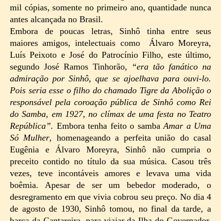
mil cópias, somente no primeiro ano, quantidade nunca
antes alcançada no Brasil.
Embora de poucas letras, Sinhô tinha entre seus
maiores amigos, intelectuais como
Álvaro Moreyra,
Luís Peixoto e José do Patrocínio Filho, este último,
segundo José Ramos Tinhorão,
“era tão fanático na
admiração por Sinhô, que se ajoelhava para ouvi-lo.
Pois seria esse o filho do chamado Tigre da Abolição o
responsável pela coroação pública de Sinhô como Rei
do Samba, em 1927, no clímax de uma festa no Teatro
República”.
Embora tenha feito o samba
Amar a Uma
Só Mulher
, homenageando a perfeita união do casal
Eugênia e Álvaro Moreyra, Sinhô não cumpria o
preceito contido no título da sua música. Casou três
vezes, teve incontáveis amores e levava uma vida
boêmia. Apesar de ser um bebedor moderado, o
desregramento em que vivia cobrou seu preço. No dia 4
de agosto de 1930, Sinhô tomou, no final da tarde, a
barca da Cantareira, para viajar da Ilha do Governador,