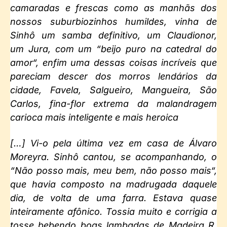
camaradas e frescas como as manhãs dos
nossos suburbiozinhos humildes, vinha de
Sinhô um samba definitivo, um
Claudionor
,
um
Jura
, com um “
beijo puro na catedral do
amor
“, enfim uma dessas coisas incríveis que
pareciam descer dos morros lendários da
cidade, Favela, Salgueiro, Mangueira, São
Carlos, fina-flor extrema da malandragem
carioca mais inteligente e mais
heroica
[…] Vi-o pela última vez em casa de Álvaro
Moreyra. Sinhô cantou, se acompanhando, o
“
Não posso mais, meu bem, não posso mais
“,
que havia composto na madrugada daquele
dia, de volta de uma farra. Estava quase
inteiramente afônico. Tossia muito e corrigia a
tosse bebendo boas lambadas de
Madeira R
.