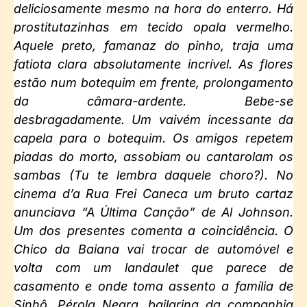
deliciosamente mesmo na hora do enterro. Há
prostitutazinhas em tecido opala vermelho.
Aquele preto, famanaz do pinho, traja uma
fatiota clara absolutamente incrível. As flores
estão num botequim em frente, prolongamento
da câmara-ardente. Bebe-se
desbragadamente. Um vaivém incessante da
capela para o botequim. Os amigos repetem
piadas do morto, assobiam ou cantarolam os
sambas (
Tu te lembra daquele choro?
). No
cinema d’a Rua Frei Caneca um bruto cartaz
anunciava “
A Última Canção
” de Al Johnson.
Um dos presentes comenta a coincidência. O
Chico da Baiana vai trocar de automóvel e
volta com um
landaulet
que parece de
casamento e onde toma assento a família de
Sinhô. Pérola Negra, bailarina da companhia