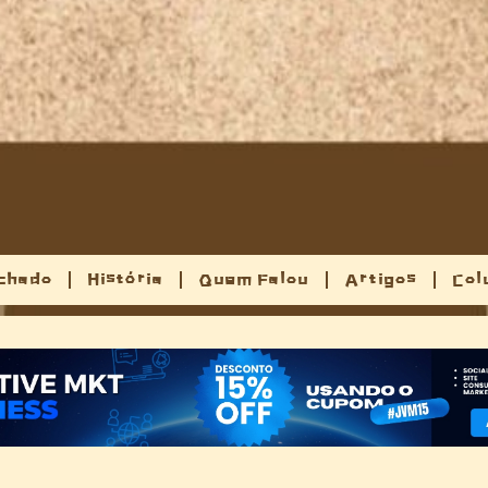
chado
História
Quem Falou
Artigos
Col