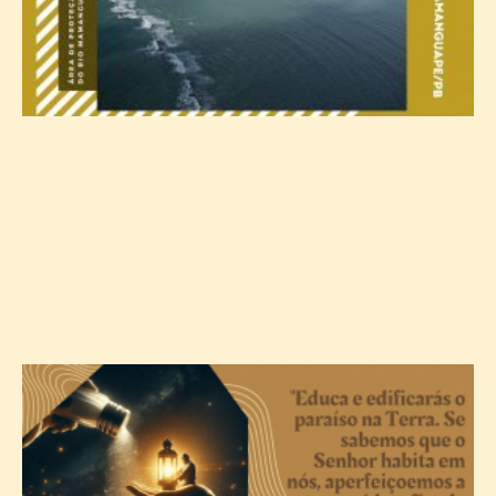
A
c
T