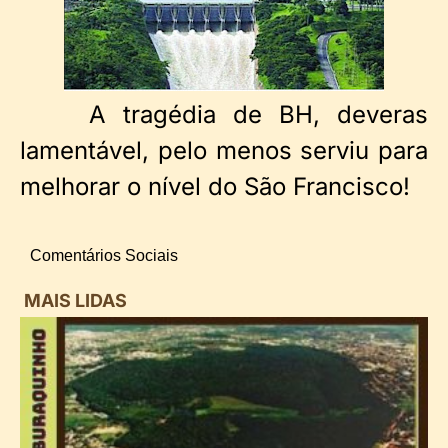
A tragédia de BH, deveras
lamentável, pelo menos serviu para
melhorar o nível do São Francisco!
Comentários Sociais
MAIS LIDAS
i
d
B
n
d
P